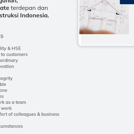
gunan,
ate
terdepan dan
struksi Indonesia.
ES
lity & HSE
 to customers
aordinary
ovation
tegrity
ble
yone
es
ork as a team
d work
ort of colleagues & business
rcumstances