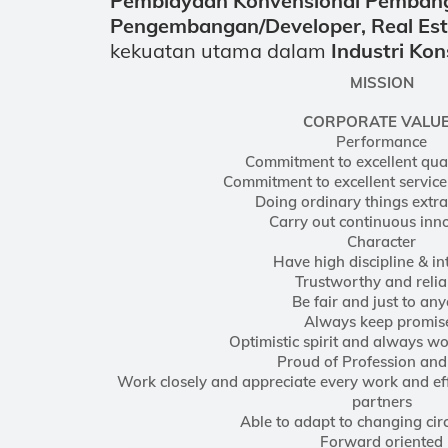
Pembiayaan
Konvensional Pemb
an
Pengembangan/Developer, Real Est
kekuatan utama dalam
Industri Kon
MISSION
CORPORATE VALU
Performance
Commitment to excellent qua
Commitment to excellent service
Doing ordinary things extr
Carry out continuous inn
Character
Have high discipline & in
Trustworthy and relia
Be fair and just to an
Always keep promis
Optimistic spirit and always w
Proud of Profession an
Work closely and appreciate every work and eff
partners
Able to adapt to changing ci
Forward oriented